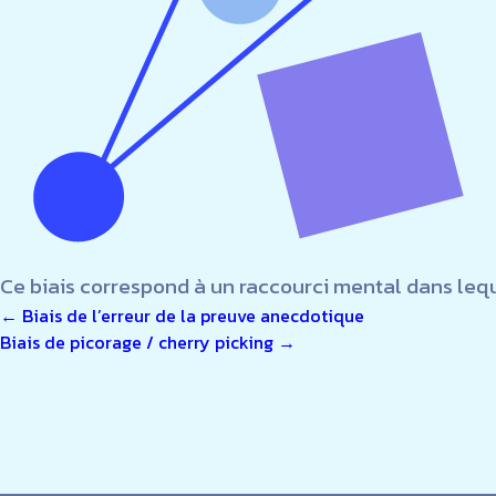
Ce biais correspond à un raccourci mental dans leq
NAVIGATION
←
Biais de l’erreur de la preuve anecdotique
Biais de picorage / cherry picking
→
DE
L’ARTICLE