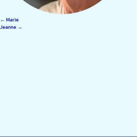
NAVIGATION
←
Marie
Jeanne
→
DE
L’ARTICLE