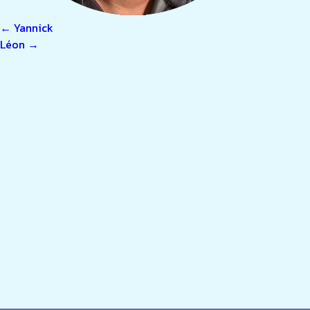
NAVIGATION
←
Yannick
Léon
→
DE
L’ARTICLE