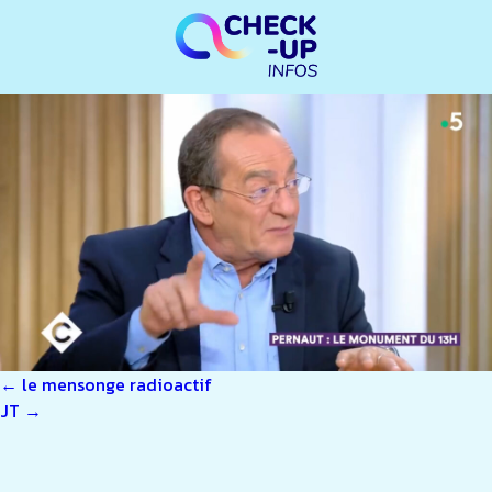
NAVIGATION
←
le mensonge radioactif
JT
→
DE