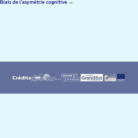
Biais de l’asymétrie cognitive
→
DE
L’ARTICLE
Crédits