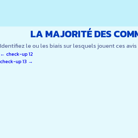
LA MAJORITÉ DES COMM
Identifiez le ou les biais sur lesquels jouent ces a
NAVIGATION
←
check-up 12
check-up 13
→
DE
L’ARTICLE